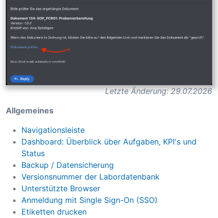
Letzte Änderung: 29.07.2026
Allgemeines
Navigationsleiste
Dashboard: Überblick über Aufgaben, KPI's und
Status
Backup / Datensicherung
Versionsnummer der Labordatenbank
Unterstützte Browser
Anmeldung mit Single Sign-On (SSO)
Etiketten drucken