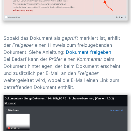
Sobald das Dokument als
geprüft
markiert ist, erhält
der
Freigeber
einen Hinweis zum freizugebenden
Dokument. Siehe Anleitung:
Dokument freigeben
Bei Bedarf kann der
Prüfer
einen
Kommentar
beim
Dokument hinterlegen, der beim Dokument erscheint
und zusätzlich per E-Mail an den
Freigeber
weitergeleitet wird, wobei die E-Mail einen Link zum
betreffenden Dokument enthält.