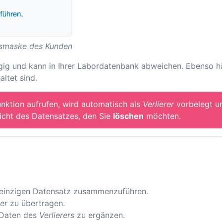
gsmaske des Kunden
gig und kann in Ihrer Labordatenbank abweichen. Ebenso hä
ltet sind.
unktion aufrufen, wird automatisch als
Verlierer
vorbelegt u
icht des Datensatzes, den Sie
löschen
möchten.
 einzigen Datensatz zusammenzuführen.
er
zu übertragen.
 Daten des
Verlierers
zu ergänzen.