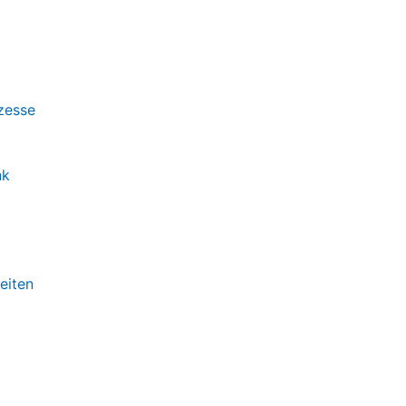
zesse
nk
eiten