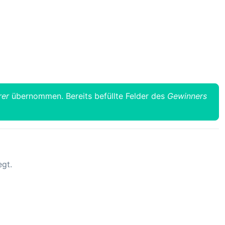
rer
übernommen. Bereits befüllte Felder des
Gewinners
egt.