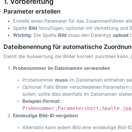
1. Vorbereitung
Parameter erstellen
Erstelle einen Parameter für das Zusammenführen all
Spalte
Bild
hinzufügen, optional mit Verkettung und Bi
Wichtig:
Die Spalte
Bild
muss den Datentyp
upload
t
Dateibenennung für automatische Zuordnu
Damit die Auswertung die Bilder korrekt zuordnen kann, g
Probenummer im Dateinamen verwenden
Probenummer
muss
im Dateinamen enthalten sei
Optional:
Falls Bilder verschiedenen Parametern
sollen, sollte dies ebenfalls im Dateinamen stehe
Beispiel-Format:
Probenummer;Parametershort;Spalte.jpg
Eindeutige Bild-ID vergeben
Alternativ kann jedem Bild eine eindeutige Bild-