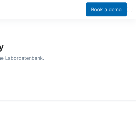
Book a demo
y
the Labordatenbank.