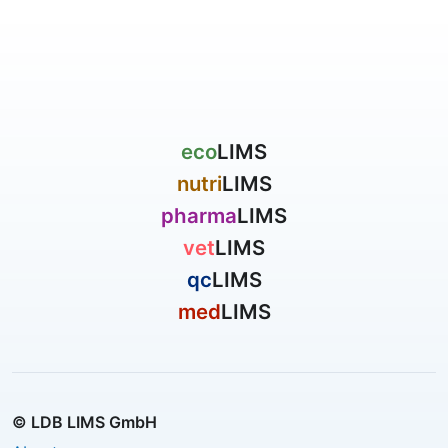
eco
LIMS
nutri
LIMS
pharma
LIMS
vet
LIMS
qc
LIMS
med
LIMS
© LDB LIMS GmbH