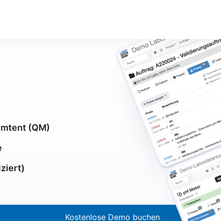
emtent (QM)
e
ziert)
Kostenlose Demo buchen