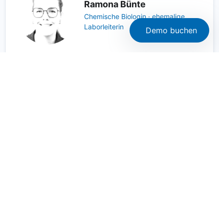
Ramona Bünte
Chemische Biologin · ehemalige
Laborleiterin
Demo buchen
Ramona kennt Ihre Situation aus eigener Erfahrung: Als
Laborleiterin eines akkreditierten Labors hat sie die
Labordatenbank selbst eingeführt und im Laboralltag
verantwortet.
In der Demo spricht sie Ihre Sprache – Proben,
Methoden, Akkreditierung, Alltag im Labor. Sie zeigt
Ihnen konkrete Workflows, typische Stolpersteine und
Best Practices.
Ihre Expertin für:
Passt das LIMS wirklich zu Ihrem
Labor?